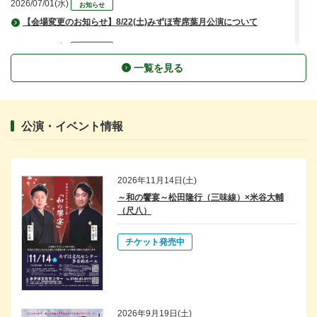
2026/07/01(水)
お知らせ
【会場変更のお知らせ】8/22(土)みずほ寄席葉月公演について
2026/06/19(金)
お知らせ
【公演中止のお知らせ】9/19(土) 大石まどかコンサートについて
一覧を見る
2026/05/17(日)
お知らせ
「みずほ寄席皐月公演vol.62」出演者色紙
公演・イベント情報
2026/05/14(木)
お知らせ
5/16みずほ寄席【完売御礼】
2026/02/20(金)
お知らせ
2026年11月14日(土)
アーティスト・アーカイブスに新規登録されました！
～和の饗宴～松田隆行（三味線）×米谷大輔
（尺八）
2026/01/17(土)
お知らせ
「新春落語まつり」終了しました！
チケット発売中
2025/04/16(水)
お知らせ
「彦根市施設予約システム」で施設空き状況が確認できるようになりまし
た！
2026年9月19日(土)