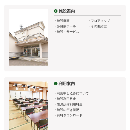
施設案内
・
施設概要
・
フロアマップ
・
多目的ホール
・
その他諸室
・
施設・サービス
利用案内
・
利用申し込みについて
・
施設利用料金
・
附属設備利用料金
・
施設の空き状況
・
資料ダウンロード